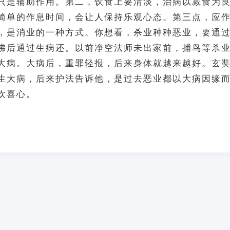
只是辅助作用。第二，饮食上要清淡，治病以减食为
简单的作息时间，会让人保持乐观心态。第三点，应
，是消业的一种方式。你想看，杀业种种恶业，要通
佛后通过生病还。以前净空法师未出家前，捕鸟等杀
大病。大病后，重罪轻报，后来身体就越来越好。玄
生大病，后来护法告诉他，是过去恶业都以大病因缘
欢喜心。