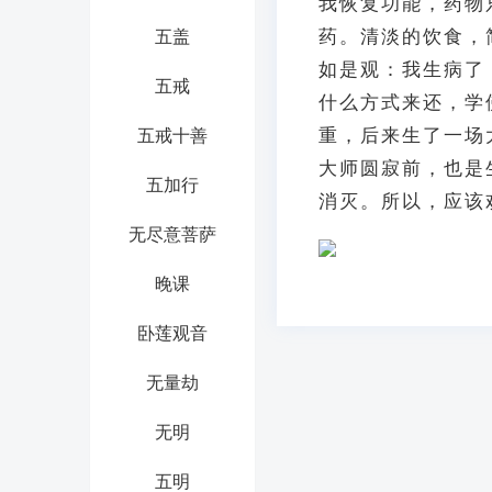
我恢复功能，药物
药。清淡的饮食，
五盖
如是观：我生病了
五戒
什么方式来还，学
重，后来生了一场
五戒十善
大师圆寂前，也是
五加行
消灭。所以，应该
无尽意菩萨
晚课
卧莲观音
无量劫
无明
五明