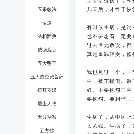
全部给烫伤了，和
几天后，才终于恢
五乘教法
悟道
有时候生病，是消
也不要想着一定要
法相辞典
过去世无数次，都
威德观音
算是重罪轻受，修
五大明王
我也见过一个，平
五大虚空藏菩萨
中，被车撞倒。躺
好。不要抱怨三宝
挖耳罗汉
要抱怨。要相信，
居士人物
生病了，从中医上
无分别智
太紧张。生病了，
五方佛