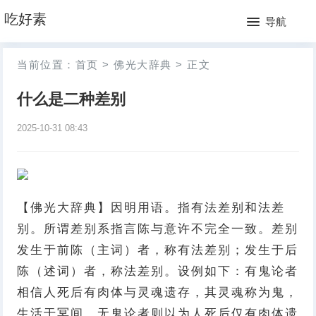
网
吃好素
导航
站
月
当前位置：
首页
>
佛光大辞典
>
正文
首
排
什么是二种差别
页
行
2025-10-31 08:43
榜
【佛光大辞典】因明用语。指有法差别和法差
别。所谓差别系指言陈与意许不完全一致。差别
发生于前陈（主词）者，称有法差别；发生于后
陈（述词）者，称法差别。设例如下：有鬼论者
相信人死后有肉体与灵魂遗存，其灵魂称为鬼，
生活于冥间。无鬼论者则以为人死后仅有肉体遗