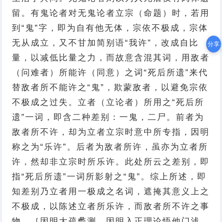
留。有鬼论者对无鬼论者立宗（命题）时，若用
到“鬼”字，即为自有他无体，宗依不极成，宗体
无从成立，又不甘加简别语“我许”，改成自比
分享
量，以减低比量之力，而故意含混其词，用敌者
（问难者）所能许（同意）之词“死后所遗”来代
替敌者所不能许之“鬼”，欺蒙敌者，以避免宗依
不极成之过失。立者（立论者）所用之“死后所
遗”一词，即含二种差别：一鬼，二尸。前者为
敌者所不许，却为立者立宗时意中所专指，因明
称之为“乐许”。后者为敌者所许，虽亦为立者所
许，然却非立宗时所乐许。此处所云之差别，即
指“死后所遗”一词所影射之“鬼”。综上所述，即
知差别乃立者用一极成之名词，遮掩其意义上之
不极成，以陈述立者所乐许，而敌者所不许之事
物。［因明大疏蠡测、因明入正理论悟他门浅