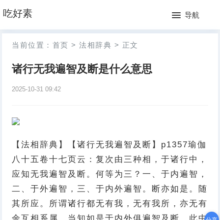
网
吃好素
导航
站
月
当前位置：
首页
>
法相辞典
>
正文
首
排
诸行无我遍智及断是什么意思
页
行
2025-10-31 09:42
榜
【法相辞典】【诸行无我遍智及断】p1357瑜伽
八十五卷十七页云：复次由三种相，于诸行中，
应知无我遍智及断。何等为三？一、于内遍智，
二、于外遍智，三、于内外遍智。断亦如是。随
其所应。所谓诸行都无有我，无有我所，亦无有
余互相系属。当知如是于内外俱遍智及断。此中