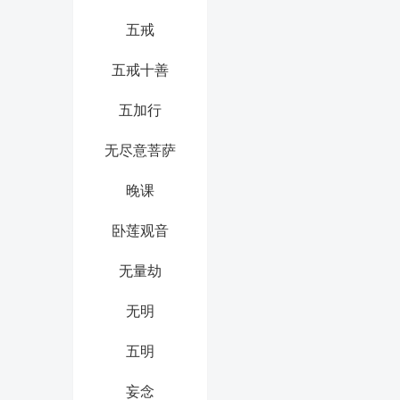
五戒
五戒十善
五加行
无尽意菩萨
晚课
卧莲观音
无量劫
无明
五明
妄念