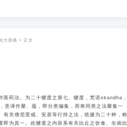
光大辞典
>
正文
医药法。为二十犍度之第七。犍度，梵语skandha
aka，意译作聚、蕴，即分类编集，而将同类之法聚集一
。有关僧尼受戒、安居等行持之法，统摄为二十种，
度即为其一。此犍度之内容系有关比丘之饮食、生病