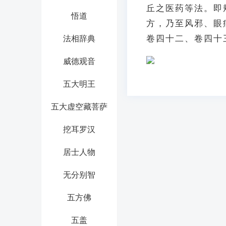
丘之医药等法。即
悟道
方，乃至风邪、眼
卷四十二、卷四十三
法相辞典
威德观音
五大明王
五大虚空藏菩萨
挖耳罗汉
居士人物
无分别智
五方佛
五盖