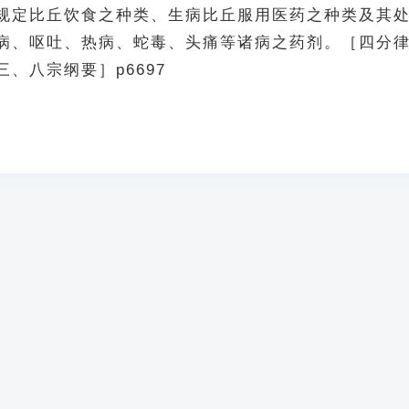
规定比丘饮食之种类、生病比丘服用医药之种类及其
病、呕吐、热病、蛇毒、头痛等诸病之药剂。［四分
、八宗纲要］p6697