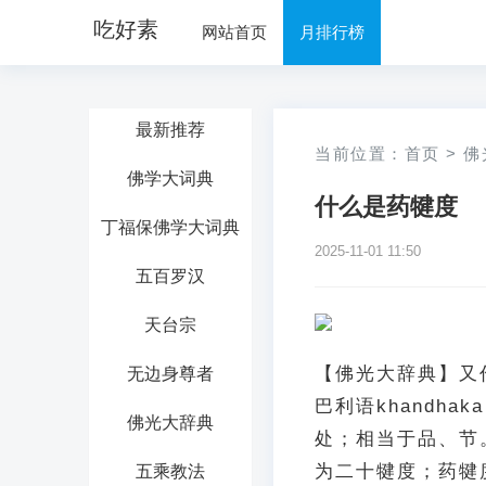
吃好素
网站首页
月排行榜
最新推荐
当前位置：
首页
>
佛
佛学大词典
什么是药犍度
丁福保佛学大词典
2025-11-01 11:50
五百罗汉
天台宗
【佛光大辞典】又作
无边身尊者
巴利语khandh
佛光大辞典
处；相当于品、节
为二十犍度；药犍
五乘教法