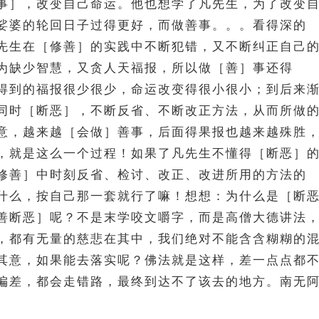
事］，改变自己命运。他也想学了凡先生，为了改变
娑婆的轮回日子过得更好，而做善事。。。看得深的
先生在［修善］的实践中不断犯错，又不断纠正自己
为缺少智慧，又贪人天福报，所以做［善］事还得
得到的福报很少很少，命运改变得很小很小；到后来
同时［断恶］，不断反省、不断改正方法，从而所做
意，越来越［会做］善事，后面得果报也越来越殊胜
，就是这么一个过程！如果了凡先生不懂得［断恶］
修善］中时刻反省、检讨、改正、改进所用的方法的
什么，按自己那一套就行了嘛！想想：为什么是［断
善断恶］呢？不是末学咬文嚼字，而是高僧大德讲法
，都有无量的慈悲在其中，我们绝对不能含含糊糊的
其意，如果能去落实呢？佛法就是这样，差一点点都
偏差，都会走错路，最终到达不了该去的地方。南无