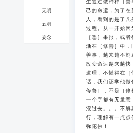
生通过做种种［善
己的命运，为了在
无明
人，看到的是了凡
五明
过程。从一开始因
［恶］果报，或者
妄念
渐在［修善］中，
善事，越来越不刻
改变命运越来越快
道理，不懂得在［
话，我们还学他做
修善］，不是［修
一个字都有无量意
混过去。。。不解
行，理解有一点点
弥陀佛！