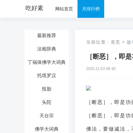
吃好素
网站首页
月排行榜
最新推荐
当前位置：
首页
>
故
法相辞典
［断恶］，即是
丁福保佛学大词典
2025-11-03 08:40
托塔罗汉
投胎
［断恶］，即是功
头陀
［断恶］，即是功
天台宗
佛法，要做减法，
佛学大词典