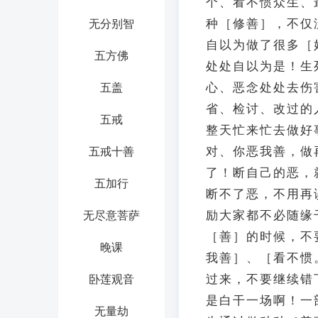
个、看不惯众生、
种［修善］，不仅
无分别智
自以为做了很多［
五方佛
处处自以为是！生
心、恶念处处去伤
五盖
省、检讨、改过的
五戒
整天忙来忙去做好
对、你恶我善，做
五戒十善
了！断自己的恶，
五加行
断不了恶，不用再
励大家都不必随缘
无尽意菩萨
［善］的时候，不
晚课
我善］、［看不惯
过来，不要继续错
卧莲观音
是白干一场啊！一
无量劫