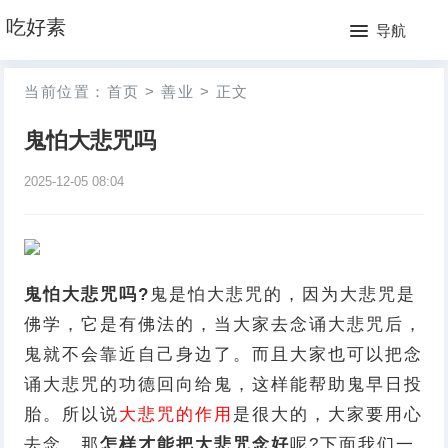
网
吃好素
导航
站
月
当前位置：
首页
>
善业
>
正文
首
排
鬼怕大悲咒吗
页
行
2025-12-05 08:04
榜
鬼怕大悲咒吗?
鬼是怕大悲咒的，因为大悲咒是
佛学，它是有佛法的，当大家去念诵大悲咒后，
鬼就不会靠近自己身边了。而且大家也可以把念
诵大悲咒的功德回向给鬼，这样能帮助鬼早日投
胎。所以说
大悲咒的作用
是很大的，大家要用心
去念。那
怎样才能把大悲咒念好
呢?下面我们一