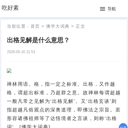
网
吃好素
导航
站
月
当前位置：
首页
>
佛学大词典
>
正文
首
排
出格见解是什么意思？
页
行
2026-05-16 11:53
榜
禅林用语。格，指一定之标准。出格，又作越
格，谓超出标准，乃超群之意。故禅林每谓超越
一般凡常之见解为‘出格见解’。又‘出格玄谈’则
指超越凡俗观点的深奥道理，即佛法之宗旨。若
形容诸佛祖师等了达悟境者之言谈，则称‘出格
词’。[佛学大词典]