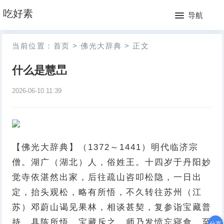
网
吃好素
导航
站
月
当前位置：
首页
>
佛光大辞典
>
正文
首
排
什么是慧旵
页
行
2026-06-10 11:39
榜
【佛光大辞典】（1372～1441）明代临济宗
僧。湖广（湖北）人，俗姓王。十四岁于丹阳妙
觉寺依湛然出家，后往疏山咨叩松隐，一日出
定，抬头观松，略有所悟，不久转往苏州（江
苏）邓蔚山谒见果林，相谈甚契，复参诣宝藏普
持，具陈所悟，宝藏斥之，师乃发愤忘寝食，至