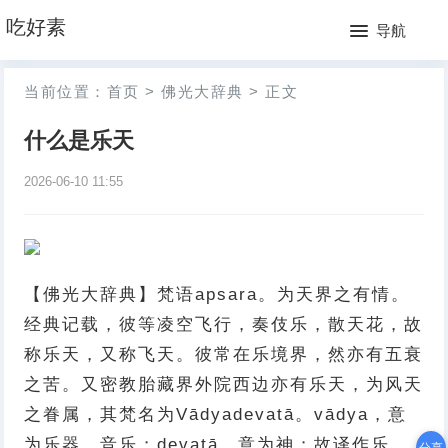
网
吃好素
导航
站
月
当前位置：
首页
>
佛光大辞典
>
正文
首
排
什么是乐天
页
行
2026-06-10 11:55
榜
【佛光大辞典】梵语apsara。为天界之有情。
经典记载，彼等凌空飞行，奏伎乐，散天花，故
称乐天，又称飞天。彼常在乐境界，然亦有五衰
之苦。又密教胎藏界外院西边亦有乐天，为风天
之眷属，其梵名为Vādyadevatā。vādya，意
为乐器、音乐；devatā，意为神；故译作乐