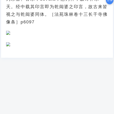
分享
天。经中载其印言即为乾闼婆之印言，故古来皆
视之与乾闼婆同体。［法苑珠林卷十三长干寺佛
像条］p6097