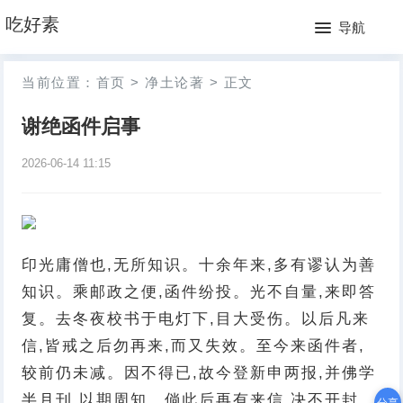
网
吃好素
导航
站
月
当前位置：
首页
>
净土论著
>
正文
首
排
谢绝函件启事
页
行
2026-06-14 11:15
榜
印光庸僧也,无所知识。十余年来,多有谬认为善
知识。乘邮政之便,函件纷投。光不自量,来即答
复。去冬夜校书于电灯下,目大受伤。以后凡来
信,皆戒之后勿再来,而又失效。至今来函件者,
较前仍未减。因不得已,故今登新申两报,并佛学
半月刊,以期周知。倘此后再有来信,决不开封,