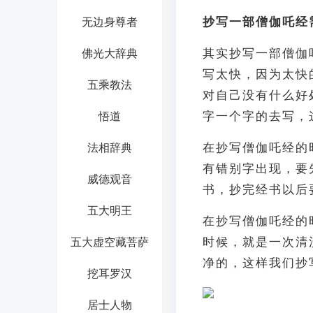
抄写一部僧伽吒经
无边身尊者
其实抄写一部僧伽
佛光大辞典
写太快，因为太快
五乘教法
对自己没有什么好
字一个字的去写，
悟道
在抄写僧伽吒经的
法相辞典
有错别字出现，要
威德观音
书，抄完经书以后
五大明王
在抄写僧伽吒经的
时候，就是一次清
五大虚空藏菩萨
净的，这样我们抄
挖耳罗汉
居士人物