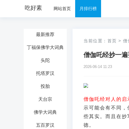
吃好素
网站首页
月排行榜
最新推荐
当前位置：
首页
>
僧
丁福保佛学大词典
僧伽吒经抄一遍
头陀
2026-06-14 11:23
托塔罗汉
投胎
僧伽吒经对人的启
天台宗
示可能会有不同，
佛学大词典
些其实。而且在抄
德。
五百罗汉