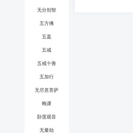
无分别智
五方佛
五盖
五戒
五戒十善
五加行
无尽意菩萨
晚课
卧莲观音
无量劫