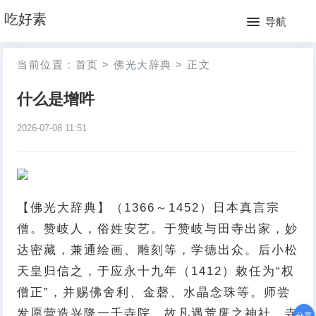
网
吃好素
导航
站
月
当前位置：
首页
>
佛光大辞典
>
正文
首
排
什么是增吽
页
行
2026-07-08 11:51
榜
【佛光大辞典】（1366～1452）日本真言宗
僧。赞岐人，俗姓安艺。于赞岐与田寺出家，妙
达密藏，兼通绘画、雕刻等，学德出众。后小松
天皇归信之，于应永十九年（1412）敕任为“权
僧正”，并赐佛舍利、金磬、水晶念珠等。师尝
发愿营造兴隆一千寺院，故凡遇荒废之神社、寺