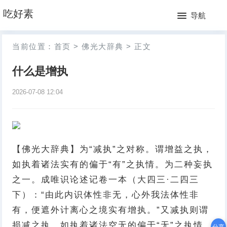
网
吃好素
导航
站
月
当前位置：
首页
>
佛光大辞典
>
正文
首
排
什么是增执
页
行
2026-07-08 12:04
榜
【佛光大辞典】为“减执”之对称。谓增益之执，
如执着诸法实有的偏于“有”之执情。为二种妄执
之一。成唯识论述记卷一本（大四三·二四三
下）：“由此内识体性非无，心外我法体性非
有，便遮外计离心之境实有增执。”又减执则谓
损减之执，如执着诸法空无的偏于“无”之执情。