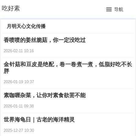
网
吃好素
导航
站
月
月明天心文化传播
首
排
香喷喷的姜丝脆菇，你一定没吃过
页
行
2026-02-11 10:16
榜
金针菇和豆皮是绝配，卷一卷煮一煮，低脂好吃不长
胖
2026-01-19 10:37
素咖喱杂菜，让你对素食欲罢不能
2026-01-11 09:38
世界海龟日｜古老的海洋精灵
2025-12-27 10:30