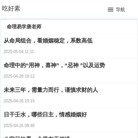
网
吃好素
导航
站
月
命理易学唐老师
首
排
从命局组合，看婚姻稳定，系数高低
页
行
2025-05-04 11:11
榜
命理中的“用神，喜神”，“忌神 ”以及运势
2025-04-28 10:12
未来三年，需量力而行，谨慎求财的人
2025-04-26 10:15
日干壬水，哪些日主，情感婚姻好
2025-04-26 09:48