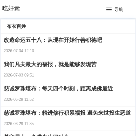
网
吃好素
导航
站
月
布衣百姓
首
排
改造命运五十八：从现在开始行善积德吧
页
行
2026-07-04 12:10
榜
我们凡夫最大的福报，就是能够发现苦
2026-07-03 09:51
慈诚罗珠堪布：每天四个时刻，距离成佛最近
2026-06-29 11:52
慈诚罗珠堪布：精进修行积累福报 避免来世投生恶道
2026-06-29 11:35