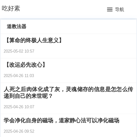
网
吃好素
导航
站
月
道教法器
首
排
【算命的终极人生意义】
页
行
2025-05-02 10:57
榜
【改运必先改心】
2025-04-26 11:03
人死之后肉体化成了灰，灵魂储存的信息是怎怎么传
递到自己的来世呢？
2025-04-26 10:07
学会净化自身的磁场，道家静心法可以净化磁场
2025-04-26 09:52