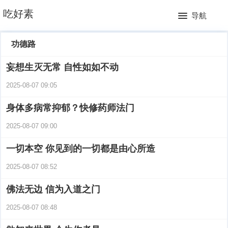
网
吃好素
导航
站
月
功德路
首
排
妄想生灭无常 自性如如不动
页
行
2025-08-07 09:05
榜
身体多病常抑郁？快修药师法门
2025-08-07 09:00
一切本空 你见到的一切都是由心所造
2025-08-07 08:52
佛法无边 信为入道之门
2025-08-07 08:48