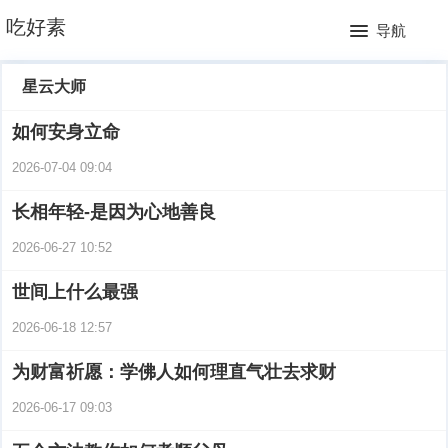
网
吃好素
导航
站
月
星云大师
首
排
如何安身立命
页
行
2026-07-04 09:04
榜
长相年轻-是因为心地善良
2026-06-27 10:52
世间上什么最强
2026-06-18 12:57
为财富祈愿：学佛人如何理直气壮去求财
2026-06-17 09:03