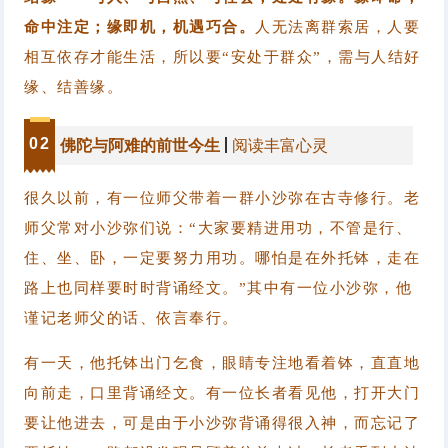
命中注定；缘即机，机遇巧合。
人无法离群索居，人要
相互依存才能生活，所以要“安处于群众”，需与人结好
缘、结善缘。
0
2
佛陀与阿难的前世今生
阅读丰富心灵
很久以前，有一位师父带着一群小沙弥在古寺修行。
老
师父常对小沙弥们说：“大家要精进用功，不管是行、
住、坐、卧，一定要努力用功。
哪怕是在外托钵，走在
路上也同样要时时背诵经文。”
其中有一位小沙弥，他
谨记老师父的话、依言奉行。
有一天，他托钵出门乞食，眼睛专注地看着钵，直直地
向前走，口里背诵经文。有一位长者看见他，打开大门
要让他进去，可是由于小沙弥背诵得很入神，而忘记了