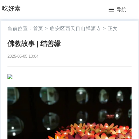
网
吃好素
导航
站
月
当前位置：
首页
>
临安区西天目山禅源寺
>
正文
首
排
佛教故事 | 结善缘
页
行
2025-05-05 10:04
榜