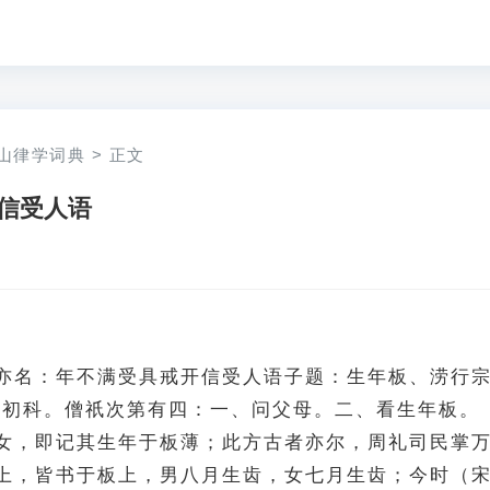
山律学词典
>
正文
信受人语
亦名：年不满受具戒开信受人语子题：生年板、涝行
，初科。僧祇次第有四：一、问父母。二、看生年板。
女，即记其生年于板薄；此方古者亦尔，周礼司民掌
上，皆书于板上，男八月生齿，女七月生齿；今时（