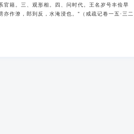
系官籍。三、观形相。四、问时代。王名岁号丰俭旱
涝亦作潦，郎到反，水淹浸也。”（戒疏记卷一五·三二