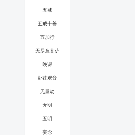
五戒
五戒十善
五加行
无尽意菩萨
晚课
卧莲观音
无量劫
无明
五明
妄念