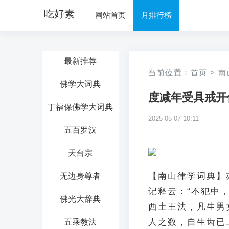
吃好素
网站首页
月排行榜
最新推荐
当前位置：
首页
>
南
佛学大词典
度减年受具戒开
丁福保佛学大词典
2025-05-07 10:11
五百罗汉
天台宗
【南山律学词典】
无边身尊者
记释云：“不犯中
佛光大辞典
西土王法，凡生男
人之数，自生齿已
五乘教法