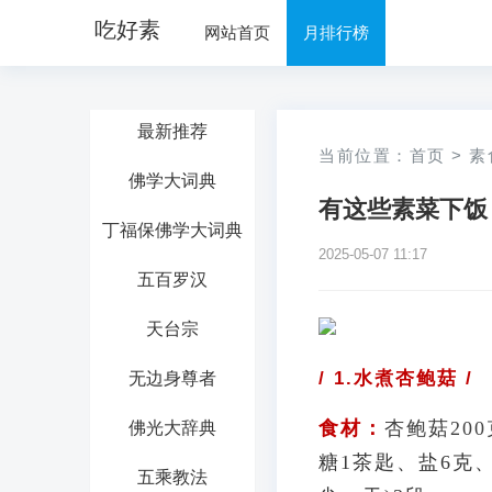
吃好素
网站首页
月排行榜
最新推荐
当前位置：
首页
>
素
佛学大词典
有这些素菜下饭
丁福保佛学大词典
2025-05-07 11:17
五百罗汉
天台宗
/ 1.水煮杏鲍菇 /
无边身尊者
食材：
杏鲍菇20
佛光大辞典
糖1茶匙、盐6克
五乘教法