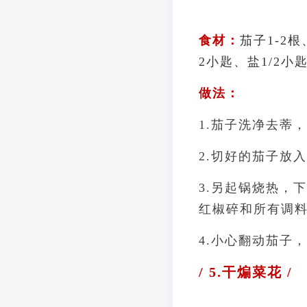
食材：
茄子1-2根
2小匙、盐1/2小
做法：
1.茄子洗净去蒂
2.切好的茄子放
3.另起锅烧热，
红椒碎和所有调
4.小心翻动茄子
/ 5.干煸菜花 /