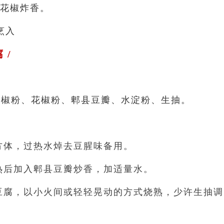
花椒炸香。
烹入
 /
辣椒粉、花椒粉、郫县豆瓣、水淀粉、生抽。
正方体，过热水焯去豆腥味备用。
，热后加入郫县豆瓣炒香，加适量水。
入豆腐，以小火间或轻轻晃动的方式烧熟，少许生抽调