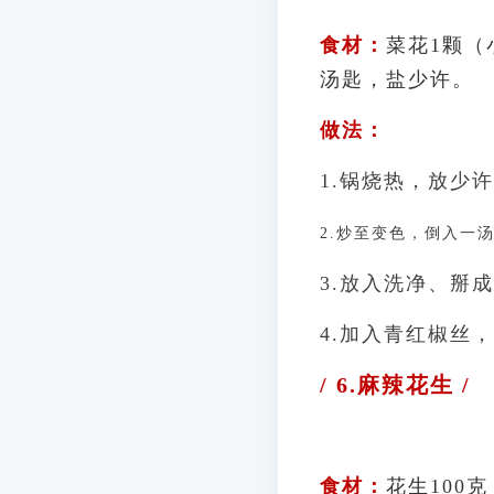
食材：
菜花1颗（
汤匙，盐少许。
做法：
1.锅烧热，放少
2.炒至变色，
倒入一
3.放入洗净、掰
4.加入青红椒丝
/ 6.麻辣花生 /
食材：
花生100