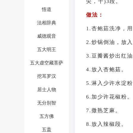
尖，干)3段。
悟道
做法：
法相辞典
1.杏鲍菇洗净，
威德观音
2.
炒锅倒油，放入
五大明王
3.
豆瓣酱炒出红油
五大虚空藏菩萨
4.
放入杏鲍菇。
挖耳罗汉
5.
淋入少许水淀粉
居士人物
6.
加少许花椒粉。
无分别智
7.
撒熟芝麻。
五方佛
8.
放入辣椒段。
五盖