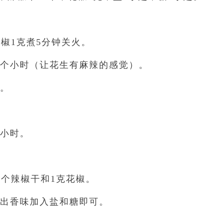
花椒1克煮5分钟关火。
一个小时（让花生有麻辣的感觉）。
皮。
个小时。
0个辣椒干和1克花椒。
炒出香味加入盐和糖即可。