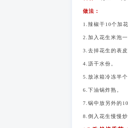
做法：
1.辣椒干10个加
2.加入花生米泡
3.去掉花生的表
4.沥干水份。
5.放冰箱冷冻半
6.下油锅炸熟。
7.锅中放另外的1
8.倒入花生慢慢