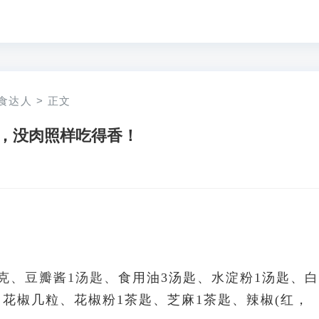
食达人
>
正文
，没肉照样吃得香！
0克、豆瓣酱1汤匙、
食用油3汤匙、水淀粉1汤匙、白
、花椒几粒、花椒粉1茶匙、芝麻1茶匙、辣椒(红，