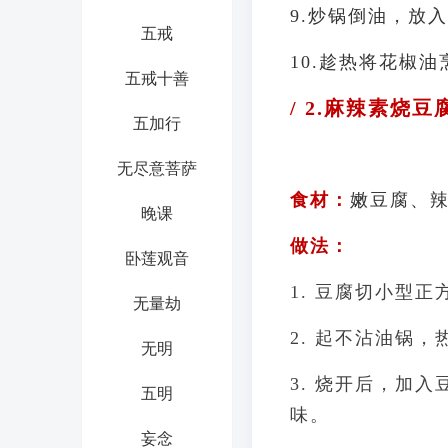
9.
炒锅倒油，放入
五戒
10.
趁热将花椒油
五戒十善
/ 2.麻辣素烧豆腐
五加行
无尽意菩萨
食材：
嫩豆腐、
晚课
做法：
卧莲观音
1. 豆腐切小型
无量劫
2. 起不沾油锅
无明
3. 烧开后，加
五明
味。
妄念