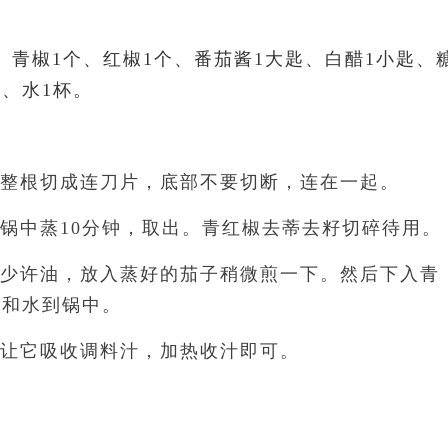
、
青椒1个、红椒1个、番茄酱1大匙、白醋1小匙、
匙、水1杯。
，整根切成连刀片，底部不要切断，连在一起。
入锅中蒸10分钟，取出。青红椒去蒂去籽切碎待用。
下少许油，放入蒸好的茄子稍微煎一下。然后下入青
料和水到锅中。
，让它吸收调料汁，加热收汁即可。