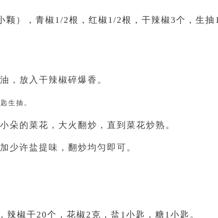
小颗），青椒1/2根，红椒1/2根，干辣椒3个，生抽
许油，放入干辣椒碎爆香。
汤匙生抽。
成小朵的菜花，大火翻炒，直到菜花炒熟。
，加少许盐提味，翻炒均匀即可。
克，辣椒干20个，花椒2克，盐1小匙，糖1小匙。