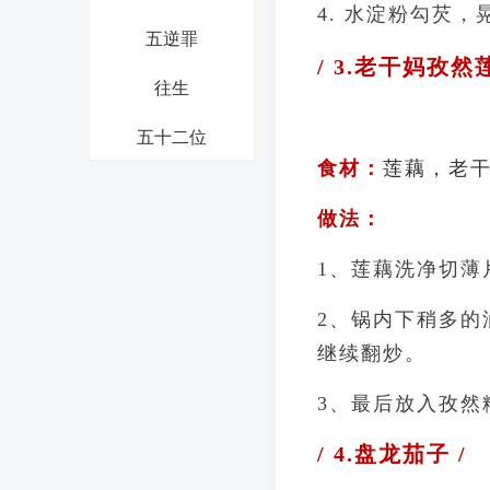
4. 水淀粉勾芡
五逆罪
/ 3.老干妈孜然莲
往生
五十二位
食材：
莲藕，老
做法：
1、莲藕洗净切薄
2、锅内下稍多的
继续翻炒。
3、最后放入孜然
/ 4.盘龙茄子 /