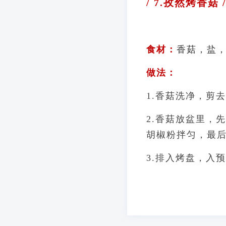
/ 7.孜然烤香菇 
食材：
香菇，盐
做法：
1.香菇洗净，剪
2.香菇放盆里，
胡椒粉拌匀，最
3.排入烤盘，入