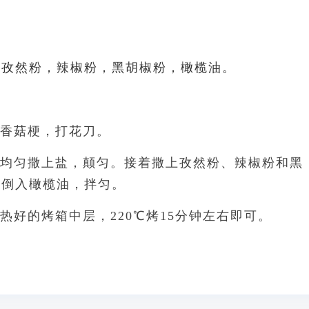
/
，孜然粉，辣椒粉，黑胡椒粉，橄榄油。
去香菇梗，打花刀。
先均匀撒上盐，颠匀。接着撒上孜然粉、辣椒粉和黑
后倒入橄榄油，拌匀。
预热好的烤箱中层，220℃烤15分钟左右即可。