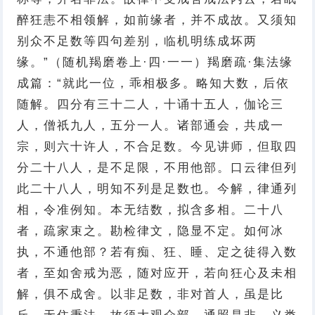
醉狂恚不相领解，如前缘者，并不成故。又须知
别众不足数等四句差别，临机明练成坏两
缘。”（随机羯磨卷上·四·一一）羯磨疏·集法缘
成篇：“就此一位，乖相极多。略知大数，后依
随解。四分有三十二人，十诵十五人，伽论三
人，僧祇九人，五分一人。诸部通会，共成一
宗，则六十许人，不合足数。今见讲师，但取四
分二十八人，是不足限，不用他部。口云律但列
此二十八人，明知不列是足数也。今解，律通列
相，令准例知。本无结数，拟含多相。二十八
者，疏家束之。勘检律文，隐显不定。如何冰
执，不通他部？若有痴、狂、睡、定之徒得入数
者，至如舍戒为恶，随对应开，若向狂心及未相
解，俱不成舍。以非足数，非对首人，虽是比