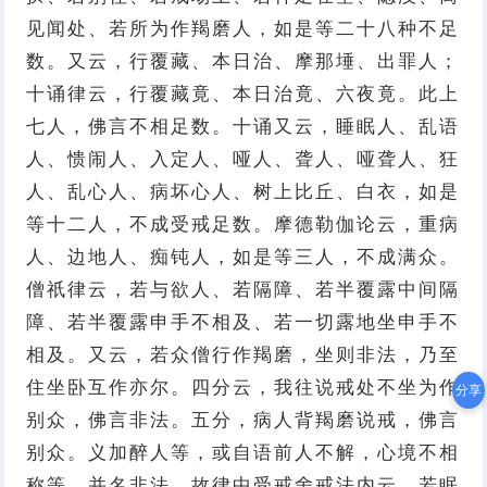
见闻处、若所为作羯磨人，如是等二十八种不足
数。又云，行覆藏、本日治、摩那埵、出罪人；
十诵律云，行覆藏竟、本日治竟、六夜竟。此上
七人，佛言不相足数。十诵又云，睡眠人、乱语
人、愦闹人、入定人、哑人、聋人、哑聋人、狂
人、乱心人、病坏心人、树上比丘、白衣，如是
等十二人，不成受戒足数。摩德勒伽论云，重病
人、边地人、痴钝人，如是等三人，不成满众。
僧祇律云，若与欲人、若隔障、若半覆露中间隔
障、若半覆露申手不相及、若一切露地坐申手不
相及。又云，若众僧行作羯磨，坐则非法，乃至
住坐卧互作亦尔。四分云，我往说戒处不坐为作
分享
别众，佛言非法。五分，病人背羯磨说戒，佛言
别众。义加醉人等，或自语前人不解，心境不相
称等，并名非法。故律中受戒舍戒法内云，若眠