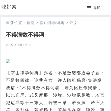
网
吃好素
导航
站
月
当前位置：
首页
>
南山律学词典
>
正文
首
排
不得满数不得诃
页
行
2025-05-08 11:18
榜
【南山律学词典】亦名：不足数诸部通会子题：
不足数四律一论共有六十许人随机羯磨·集法缘
成篇：“不得满数不得诃者，若为比丘作羯磨，
以比丘尼、式叉摩那、沙弥、沙弥尼足数，若言
犯边罪等十三难人、若被三举、若灭摈、若应灭
摈、若别住、若戒场上、若神足在空、隐没、离