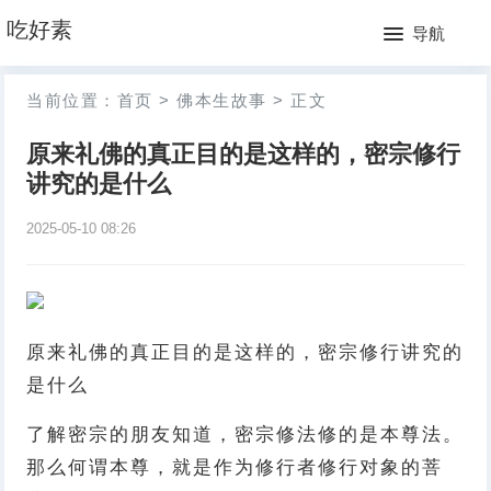
网
吃好素
导航
站
月
当前位置：
首页
>
佛本生故事
>
正文
首
排
原来礼佛的真正目的是这样的，密宗修行
页
行
讲究的是什么
榜
2025-05-10 08:26
原来礼佛的真正目的是这样的，密宗修行讲究的
是什么
了解密宗的朋友知道，密宗修法修的是本尊法。
那么何谓本尊，就是作为修行者修行对象的菩