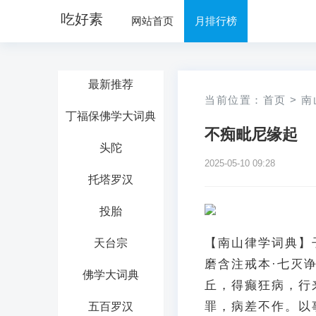
吃好素
网站首页
月排行榜
最新推荐
当前位置：
首页
>
南
丁福保佛学大词典
不痴毗尼缘起
头陀
2025-05-10 09:28
托塔罗汉
投胎
【南山律学词典】
天台宗
磨含注戒本·七灭
佛学大词典
丘，得癫狂病，行
罪，病差不作。以
五百罗汉