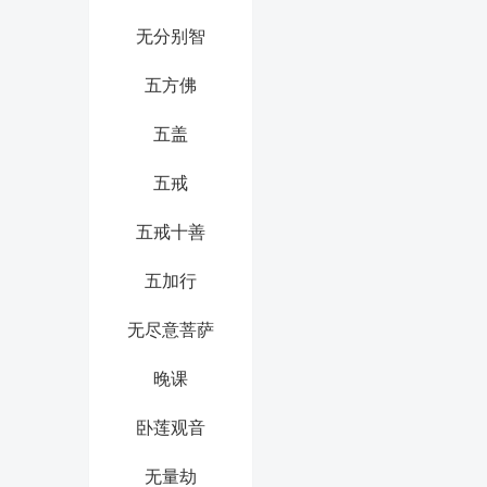
无分别智
五方佛
五盖
五戒
五戒十善
五加行
无尽意菩萨
晚课
卧莲观音
无量劫