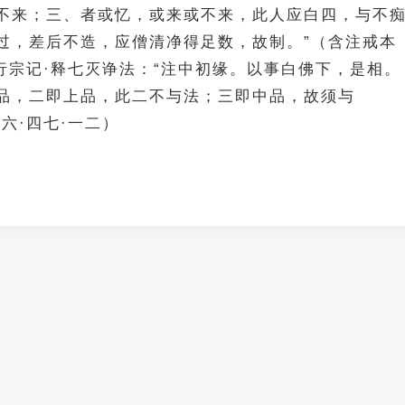
不来；三、者或忆，或来或不来，此人应白四，与不
过，差后不造，应僧清净得足数，故制。”（含注戒本
）行宗记·释七灭诤法：“注中初缘。以事白佛下，是相。
品，二即上品，此二不与法；三即中品，故须与
六·四七·一二）