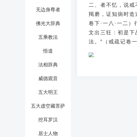
二、者不忆，说戒
无边身尊者
羯磨，证知病时造
卷下·一八·一二
佛光大辞典
文出三狂：初是下
五乘教法
法。”（戒疏记卷一
悟道
法相辞典
威德观音
五大明王
五大虚空藏菩萨
挖耳罗汉
居士人物