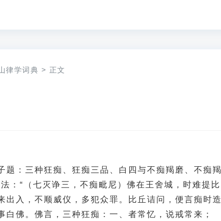
山律学词典
>
正文
子题：三种狂痴、狂痴三品、白四与不痴羯磨、不痴
诤法：“（七灭诤三，不痴毗尼）佛在王舍城，时难提比
来出入，不顺威仪，多犯众罪。比丘诘问，便言痴时
事白佛。佛言，三种狂痴：一、者常忆，说戒常来；