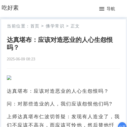
网
吃好素
导航
站
月
当前位置：
首页
>
佛学常识
>
正文
首
排
达真堪布：应该对造恶业的人心生怨恨
页
行
吗？
榜
2025-06-09 08:23
达真堪布：应该对造恶业的人心生怨恨吗？
问：对那些造业的人，我们应该怨恨他们吗?
上师达真堪布仁波切答疑：发现有人造业了，我
们不应该不高兴，而应该可怜他，然后替他忏