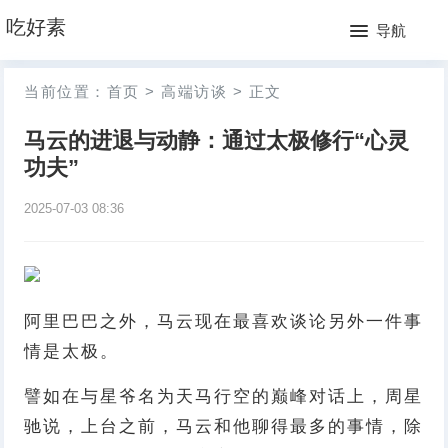
网
吃好素
导航
站
月
当前位置：
首页
>
高端访谈
>
正文
首
排
马云的进退与动静：通过太极修行“心灵
页
行
功夫”
榜
2025-07-03 08:36
阿里巴巴之外，马云现在最喜欢谈论另外一件事
情是太极。
譬如在与星爷名为天马行空的巅峰对话上，周星
驰说，上台之前，马云和他聊得最多的事情，除