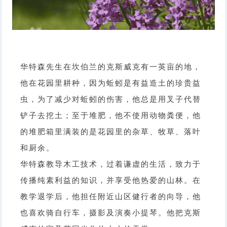
华特森先生在坎伯兰的克斯威克有一英亩的地，
他在花园里耕种，因为蚯蚓是有益造土的珍贵益
虫，为了减少对蚯蚓的伤害，他总是用叉子代替
铲子去挖土；至于堆肥，他不使用动物粪便，他
的堆肥箱里满装的是花园里的杂草、牧草、落叶
和厨余。
华特森教导木工技术，过着谦虚的生活，致力于
传播纯素利益的知识，并享受他热爱的山林。在
教学退学后，他担任附近山区健行者的向导，他
也喜欢骑自行车，摄影及演奏小提琴。他把克斯