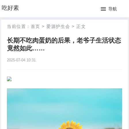
网
吃好素
导航
站
月
当前位置：
首页
>
爱源护生会
>
正文
首
排
长期不吃肉蛋奶的后果，老爷子生活状态
页
行
竟然如此……
榜
2025-07-04 10:31