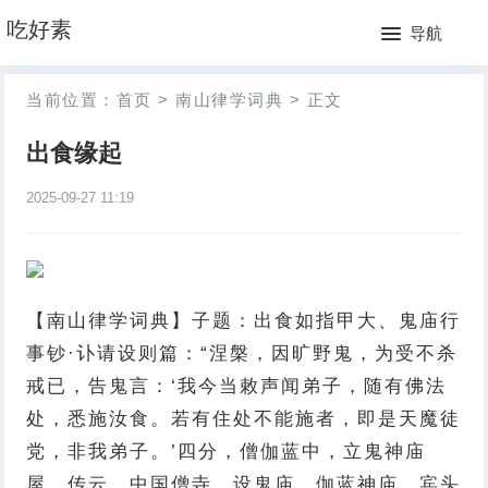
网
吃好素
导航
站
月
当前位置：
首页
>
南山律学词典
>
正文
首
排
出食缘起
页
行
2025-09-27 11:19
榜
【南山律学词典】子题：出食如指甲大、鬼庙行
事钞·讣请设则篇：“涅槃，因旷野鬼，为受不杀
戒已，告鬼言：‘我今当敕声闻弟子，随有佛法
处，悉施汝食。若有住处不能施者，即是天魔徒
党，非我弟子。’四分，僧伽蓝中，立鬼神庙
屋。传云，中国僧寺，设鬼庙、伽蓝神庙、宾头