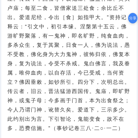
卢庙；每至二食，皆僧家送三处食；余比丘不
出。爱道尼经，令出［食］如指甲大。”资持记
分享
释云：“引文中，初引本缘。涅槃第十五云，佛
游旷野聚落，有一鬼神，即名旷野，纯食血肉，
多杀众生，复于其聚，日食一人，佛为说法，愚
不受教，佛化身为大力鬼神，彼怖归依，佛复本
身，复为说法，令受不杀戒。鬼白佛言，我及眷
属，唯仰血肉，以自存活，今已受戒，当何资
立？佛因垂敕，如钞所引。四分下，次明总出。
传云者，旧云，晋法猛游西国传。鬼庙，即旷野
神，或鬼子母；今多画于门首，本为出食祭之；
今人乃谓门神，讹替久矣。爱道下，三示多少。
此约别出为言。下引智论，鬼能变食，故不在
多，恐费信施。”（事钞记卷三八·二○·一二）