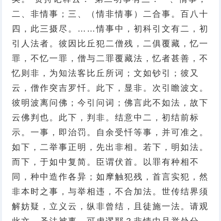
二、非情事；三、（情非情事）二合事。百八十
四，此三摄尽。……情事中，初科引文有二，初
引人法者。彼因比丘犯二僧残，二俱覆藏，忆一
罪，不忆一罪，僧与二罪覆藏法，忆者甚善，不
忆则非，为知法客比丘所诃；文如钞引；彼又
云，僧作突吉罗忏。此下，显非。次引瞻波文。
彼明波离问佛；今引问词；佛言此不如法，故下
云佛判也。此下，判非。结意中二，初结前标
示。一事，即治罚。自余受忏等事，并可准之。
如下，二举事正明，先出非相。若下，明如法。
而下，于如中复简。臣谓伏首。以罪有种相不
同，种中造作各异；如摩触犯残，首言实犯，然
非本时之事，与举相违，不合加法。世传结界须
解妨疑，立义云，纵非曾结，且徒施一法。请观