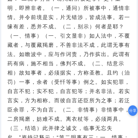
明，即辨非者。（一，通问）所被事中，通情非
情。并令前境是实，片无错涉，皆成法事。若一
缘有差，悉并不成。（二，别示）何者是耶？
（一、情事）（一、引文显非）如人法中，不覆
藏者，与覆藏羯磨，不善非法不成，此谓无事有
法。如瞻波中，应与作诃责，乃作摈出。此谓有
药有病，施不相当，佛判不成。（二、结意示
相）故知事者，必须据实，方称圣教。且约（治
罚）一事，余者（受忏等事）例之。如实犯罪，
自言不犯；实不犯，自言犯等；并名非法。若实
言实，方为相称。而彼自言还臣所为之事；若泛
臣余罪，不为自言。（二、非情事）非情事中，
分享
二房羯磨，妨难不成。离衣杖等，必须两具。
（三，结诰）此并律之诚文，临事无忘失
矣。”资持记释云：“第二明事有三：一、情事；