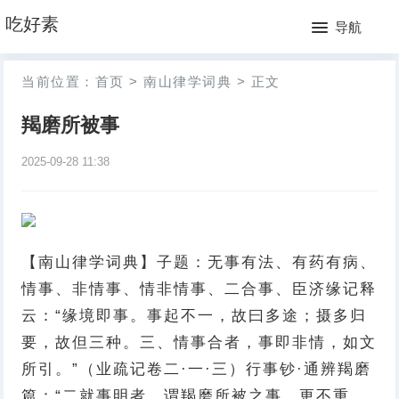
网
吃好素
导航
站
月
当前位置：
首页
>
南山律学词典
>
正文
首
排
羯磨所被事
页
行
2025-09-28 11:38
榜
【南山律学词典】子题：无事有法、有药有病、
情事、非情事、情非情事、二合事、臣济缘记释
云：“缘境即事。事起不一，故曰多途；摄多归
要，故但三种。三、情事合者，事即非情，如文
所引。”（业疏记卷二·一·三）行事钞·通辨羯磨
篇：“二就事明者，谓羯磨所被之事。更不重