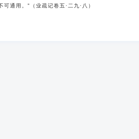
不可通用。”（业疏记卷五·二九·八）