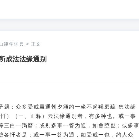
山律学词典
>
正文
所成法法缘通别
子题：众多受戒虽通朝夕须约一坐不起羯磨疏·集法缘
受忏）（一、正释）云法缘通别者，有多种也。或一事
等三白一羯磨；或别多事一答为通，如舍堕也；或多
堕各忏者是；或一事一答为通，如受戒一也，约人众