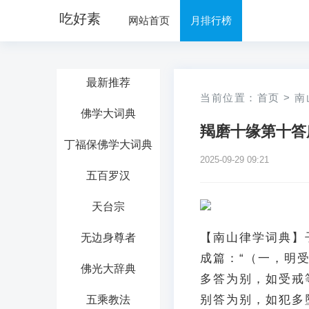
吃好素
网站首页
月排行榜
最新推荐
当前位置：
首页
>
南
佛学大词典
羯磨十缘第十答
丁福保佛学大词典
2025-09-29 09:21
五百罗汉
天台宗
【南山律学词典】
无边身尊者
成篇：“（一，明
佛光大辞典
多答为别，如受戒
别答为别，如犯多
五乘教法