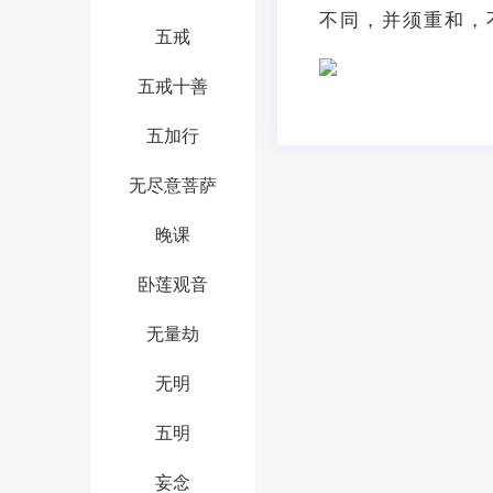
不同，并须重和，
五戒
五戒十善
五加行
无尽意菩萨
晚课
卧莲观音
无量劫
无明
五明
妄念