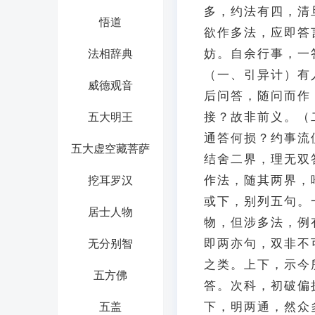
多，约法有四，清
悟道
欲作多法，应即答
妨。自余行事，一
法相辞典
（一、引异计）有
威德观音
后问答，随问而作
接？故非前义。（
五大明王
通答何损？约事流
五大虚空藏菩萨
结舍二界，理无双
作法，随其两界，
挖耳罗汉
或下，别列五句。
居士人物
物，但涉多法，例
即两亦句，双非不
无分别智
之类。上下，示今
五方佛
答。次科，初破偏
下，明两通，然众
五盖