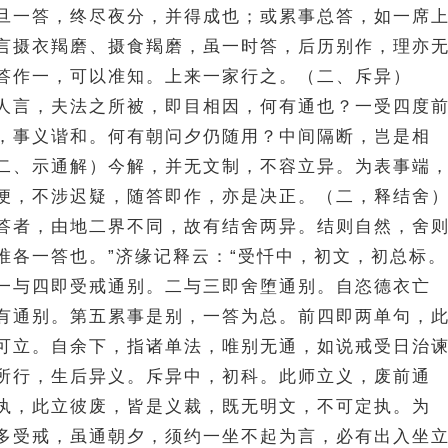
旦一答，终尽夜分，并得成也；或累事总答，如一席
言摄衣羯磨、摄食羯磨，虽一时答，后历别作，理亦
答作一，可以准知。上来一家行之。（二、斥异）
人言，夫法之所被，即目相因，何有通也？一受四度
，事义谐和。何有朝问夕仍随用？中间隔断，岂是相
二、示通解）今解，并无文制，不容立异。为表事端
便，不涉迟疑，随答即作，亦是决正。（二，释结舍
答者，由地二界不同，故有结舍两异。结则自然，舍
唯各一答也。”济缘记释云：“受忏中，初文，初总标。
一与四即受戒通别。二与三即舍堕通别。自恣德衣亡
有通别。第五累事是别，一答为总。前四即两单句，
可立。自余下，指诸单法，唯别无通，如说戒受日治
所行，生后异义。斥异中，初科。此师立义，废前通
执，此立彼废，皆是义裁，既无明文，不可定执。为
多受戒，虽通朝夕，须约一坐不起为言，必有出入坐