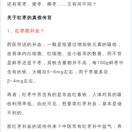
还有黑枣、蜜枣、椰枣……又有何不同？
关于红枣的真假传言
1、红枣能补血？
西医所说的补血，一般是指通过增加铁元素的吸收，
改善体内白细胞、红细胞、血小板等的数量。而不管
是鲜枣还是干枣，其铁含量都并不高，每100g鲜枣中
含有的铁，大概在5~6mg左右，而干枣最多在
2~4mg左右。
再者，红枣中所含有的是非血红素铁，人体对其的吸
收利用率低。由此可见，想要靠红枣补血，基本是做
不到的。
那红枣补血的谣传何来？中医常有红枣补中益气，养