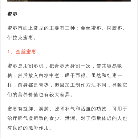
蜜枣
蜜枣市面上常见的主要有三种：金丝蜜枣、阿胶枣、
伊拉克蜜枣。
1、金丝蜜枣
蜜枣是用割枣机，把青枣周身割一次，使其容易吸
糖，然后放入白糖中煮，晒干而得。虽然和红枣一
样，前身都是青枣，但因加工制作方法不同，导致它
们的营养价值也有较大差异。
蜜枣有益脾、润肺、强肾补气和活血的功效，可用于
治疗脾气虚所致的食少、泄泻。对于病后体虚的人也
有良好的滋补作用。