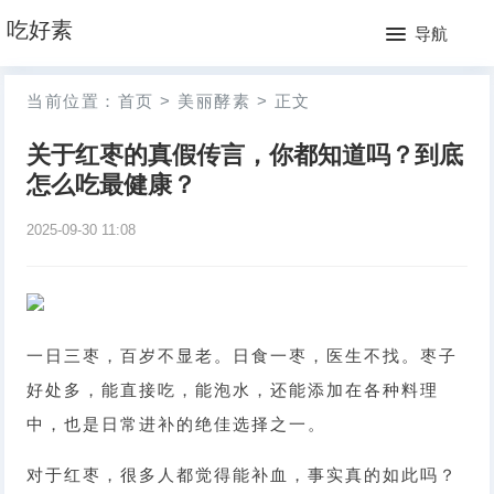
网
吃好素
导航
站
月
当前位置：
首页
>
美丽酵素
>
正文
首
排
关于红枣的真假传言，你都知道吗？到底
页
行
怎么吃最健康？
榜
2025-09-30 11:08
一日三枣，百岁不显老。日食一枣，医生不找。枣子
好处多，能直接吃，能泡水，还能添加在各种料理
中，也是日常进补的绝佳选择之一。
对于红枣，很多人都觉得能补血，事实真的如此吗？