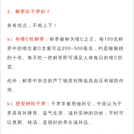
3、鲜枣比干枣好？
各有优点，不相上下！
a）补维C吃鲜枣：
鲜枣被称为维C之王。每100克鲜
枣中的维生素C含量可达200~500毫克，约是猕猴桃
的十倍。每天吃一把鲜枣即可满足人体每日的维C所
需。
此外，鲜枣中所含的芦丁物质对降低高血压有辅助作
用。
b）想安神吃干枣：
干枣常被用做药引，中医认为干
枣具有补脾胃、益气生津、滋补安神的功效，平时可
以煮粥、炖汤，是很好的养生滋补品。