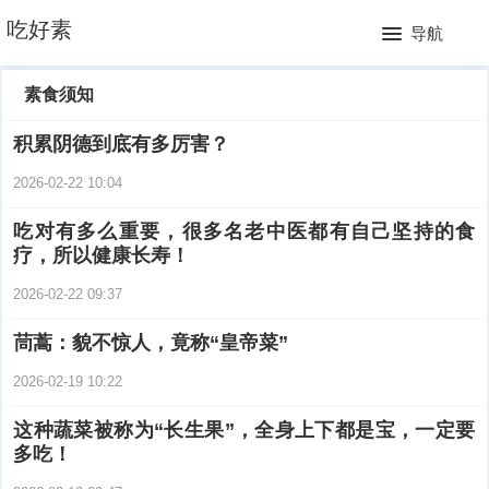
网
吃好素
导航
站
月
素食须知
首
排
积累阴德到底有多厉害？
页
行
2026-02-22 10:04
榜
吃对有多么重要，很多名老中医都有自己坚持的食
疗，所以健康长寿！
2026-02-22 09:37
茼蒿：貌不惊人，竟称“皇帝菜”
2026-02-19 10:22
这种蔬菜被称为“长生果”，全身上下都是宝，一定要
多吃！