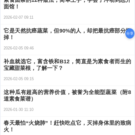
素食面条的12种做法，简单上手，学会了冲动到想开
面馆！
2026-02-07 09:11
它是天然抗癌蔬菜，但90%的人，却把最抗癌部分扔
分享
掉！
2026-02-05 09:46
补血就选它，富含铁和B12，简直是为素食者而生的
宝藏甜菜根，了解一下？
2026-02-05 09:15
这种瓜有超高的营养价值，被誉为全能型蔬菜（附8
道素食菜谱）
2026-01-30 11:10
春天最怕“火烧肺”！赶快吃点它，灭掉身体里的致病
火！