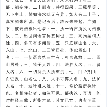
者，经云，佛告文殊师利，未来我弟子有二十
部，能令住。二十部者，并得四果，三藏平等，
无下中上，譬如海水味无有异，如人有二十子，
真实如来所说。悬记灭后，故云未来起。广如
下，彼云僧祇出七者：一、执一语言所执同僧祇
故，二、出世间语言称赞词也，三、高拘梨柯人
姓，四、多闻有多闻智，五、只底舸山名，六、
东山，七、北山。上三皆居处。体毗履出十一
者：一、一切语言执三世有，可言说故，二、雪
山居处，三、犊子人姓，四、法胜人名，五、贤
人名，六、一切所贵人所重贵，七、[廿/仍]山
而证反，山名也，八、大不可弃人名，九、法护
人名，十、迦叶毗人姓，十一、修妒路所执计
也。名相住处者，如注可见。部执论，真谛，陈
时翻经三藏，所指本疏，其文已亡；唐玄奘重