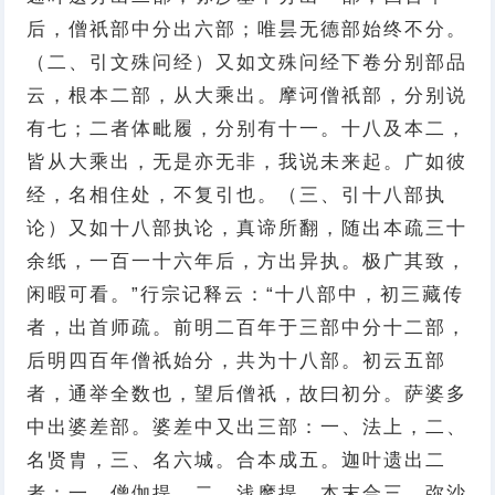
后，僧祇部中分出六部；唯昙无德部始终不分。
（二、引文殊问经）又如文殊问经下卷分别部品
云，根本二部，从大乘出。摩诃僧祇部，分别说
有七；二者体毗履，分别有十一。十八及本二，
皆从大乘出，无是亦无非，我说未来起。广如彼
经，名相住处，不复引也。（三、引十八部执
论）又如十八部执论，真谛所翻，随出本疏三十
余纸，一百一十六年后，方出异执。极广其致，
闲暇可看。”行宗记释云：“十八部中，初三藏传
者，出首师疏。前明二百年于三部中分十二部，
后明四百年僧祇始分，共为十八部。初云五部
者，通举全数也，望后僧祇，故曰初分。萨婆多
中出婆差部。婆差中又出三部：一、法上，二、
名贤胄，三、名六城。合本成五。迦叶遗出二
者：一、僧伽提，二、浅摩提。本末合三。弥沙