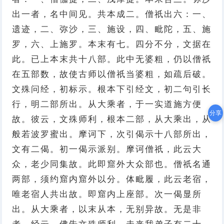
出一者，名中间见。共本成二。僧祇出六：一、
遗迹，二、弥沙，三、施设，四、毗陀，五、施
罗，六、上施罗。本末有七。四分不分，文据在
此。已上本末共十八部。此中无婆粗，仍以僧祇
在五部数，故使古师以僧祇当婆粗，如疏后破。
文殊问经，初标示。根本下引经文，初二句引长
行，明二部所出。从大乘者，于一实道施方便
分享
故。彼云，文殊师利，根本二部，从大乘出，从
般若波罗蜜出。摩诃下，次引偈示十八部所出，
文有二偈。初一偈示派别。摩诃僧祇，此云大
众，老少同集故。此即窟外大众部也。僧祇名通
两部，须约窟内窟外以分。体毗履，此云老宿，
唯老宿人共出故。即窟内上座部。次一偈显所
出。从大乘者，以末从本，无别异故。无是非