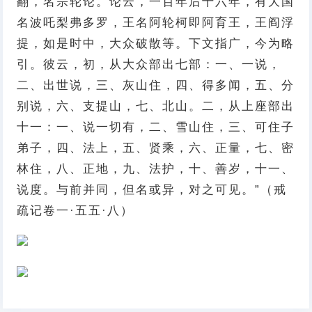
翻，名宗轮论。论云，一百年后十六年，有大国
名波吒梨弗多罗，王名阿轮柯即阿育王，王阎浮
提，如是时中，大众破散等。下文指广，今为略
引。彼云，初，从大众部出七部：一、一说，
二、出世说，三、灰山住，四、得多闻，五、分
别说，六、支提山，七、北山。二，从上座部出
十一：一、说一切有，二、雪山住，三、可住子
弟子，四、法上，五、贤乘，六、正量，七、密
林住，八、正地，九、法护，十、善岁，十一、
说度。与前并同，但名或异，对之可见。”（戒
疏记卷一·五五·八）