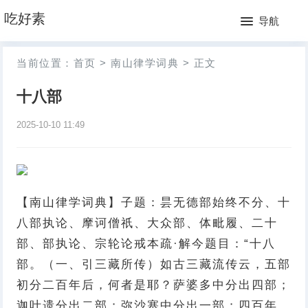
网
吃好素
导航
站
月
当前位置：
首页
>
南山律学词典
>
正文
首
排
十八部
页
行
2025-10-10 11:49
榜
【南山律学词典】子题：昙无德部始终不分、十
八部执论、摩诃僧祇、大众部、体毗履、二十
部、部执论、宗轮论戒本疏·解今题目：“十八
部。（一、引三藏所传）如古三藏流传云，五部
初分二百年后，何者是耶？萨婆多中分出四部；
迦叶遗分出二部；弥沙塞中分出一部；四百年