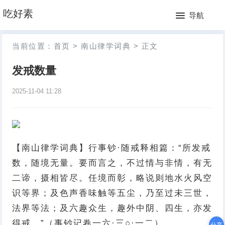
网
吃好素
导航
站
月
当前位置：
首页
>
南山律学词典
>
正文
首
排
发戒数量
页
行
2025-11-04 11:28
榜
【南山律学词典】行事钞·随戒释相篇：“所发戒
数，随境无量。要而言之，不过情与非情，有无
二谛，摄相皆尽。任境而彰，略说则地水火风空
识等界；及色声香味触等五尘，乃至过未三世，
法界等法；及六趣众生，趣外中阴、四生，亦发
得戒。”（事钞记卷一六·三○·一二）