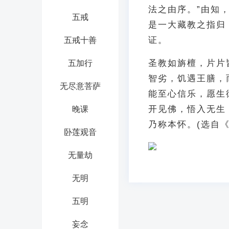
法之由序。”由知
五戒
是一大藏教之指归
证。
五戒十善
圣教如旃檀，片片
五加行
智劣，饥遇王膳，
无尽意菩萨
能至心信乐，愿生
开见佛，悟入无生
晚课
乃称本怀。(选自
卧莲观音
无量劫
无明
五明
妄念