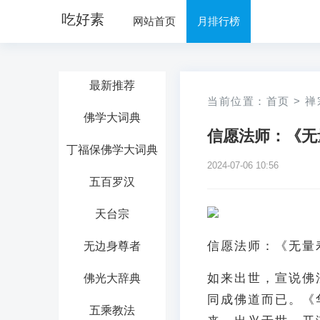
吃好素
网站首页
月排行榜
最新推荐
当前位置：
首页
>
禅
佛学大词典
信愿法师：《无
丁福保佛学大词典
2024-07-06 10:56
五百罗汉
天台宗
信愿法师：《无量
无边身尊者
如来出世，宣说佛
佛光大辞典
同成佛道而已。《
五乘教法