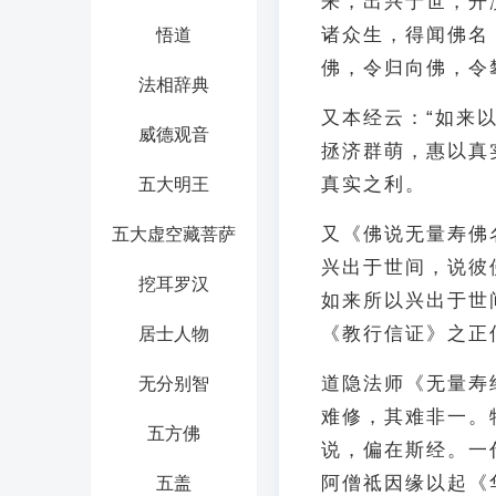
来，出兴于世，开
诸众生，得闻佛名
悟道
佛，令归向佛，令
法相辞典
又本经云：“如来
威德观音
拯济群萌，惠以真
真实之利。
五大明王
又《佛说无量寿佛
五大虚空藏菩萨
兴出于世间，说彼
挖耳罗汉
如来所以兴出于世
《教行信证》之正
居士人物
道隐法师《无量寿
无分别智
难修，其难非一。
五方佛
说，偏在斯经。一
阿僧祗因缘以起《
五盖