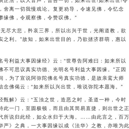
演正法，以大音声，普告一切，如来出世!如来出世!令
，舍离一切我慢戏论。复更劝导，令速见佛，令忆念
攀缘佛，令观察佛，令赞叹佛。”
以无尽大悲，矜哀三界，所以出兴于世，光阐道教，欲
实之利。”故知，如来出世目的，乃欲拯济群萌，惠以
名号利益大事因缘经》云：“世尊告阿难曰：如来所以
佛不可思议真实功德、光明名号利益大事因缘。”正因
间，为了宣说阿弥陀佛名号真实功德，是故亲鸾大师
信念佛偈云：“如来所以兴出世，唯说弥陀本愿海。”
经甄解》云：“五浊之世，造恶之时，圣道一种，今时
特此一门，至圆极顿，而且由其简易直捷，则出世之
代所说归此经，如众水归于大海。……由此言之，百
华严》之典，一大事因缘以成《法华》之教，亦唯为