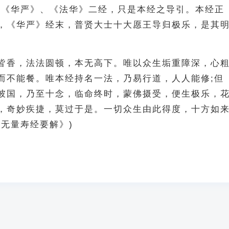
，《华严》、《法华》二经，只是本经之导引。本经正
，《华严》经末，普贤大士十大愿王导归极乐，是其
皆香，法法圆顿，本无高下。唯以众生垢重障深，心
而不能餐。唯本经持名一法，乃易行道，人人能修;但
彼国，乃至十念，临命终时，蒙佛摄受，便生极乐，
，奇妙疾捷，莫过于是。一切众生由此得度，十方如
《无量寿经要解》)