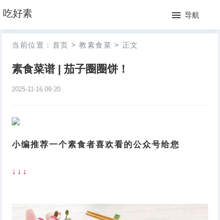
网
吃好素
导航
站
月
当前位置：
首页
>
教素食菜
>
正文
首
排
素食菜谱 | 茄子圈圈饼！
页
行
2025-11-16 09:20
榜
小编推荐一个素食者喜欢看的公众号给您
↓↓↓