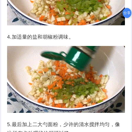
分享
4.加适量的盐和胡椒粉调味。
5.最后加上二大勺面粉，少许的清水搅拌均匀，像