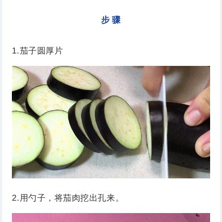
步 骤
1.茄子圆厚片
2.用勺子，将茄肉挖出孔来。