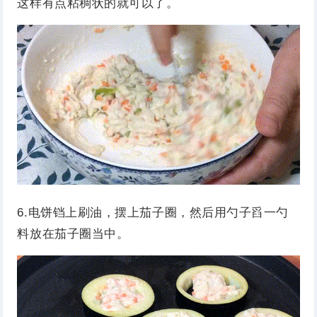
这样有点粘稠状的就可以了。
6.电饼铛上刷油，摆上茄子圈，然后用勺子舀一勺
料放在茄子圈当中。