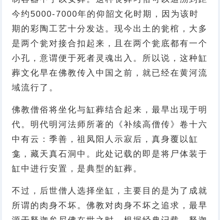
今约5000-7000年的仰韶文化时期，因为该时
期的彩陶工艺十分发达。现今出土的瓮棺，大多
是两个瓮对接合扣起来，且在两个瓮底都有一个
小孔，意谓便于死者灵魂出入。所以说，这种缸
葬文化早在佛教传入中国之前，就已经在黄河流
域流行了。
佛教僧俗将坐化与缸葬结合起来，最早出现于明
代。明代明河法师所著的《补续高僧传》卷十六
中有云：季善，祖凤阳人示寂后，真身覆以缸
龛，藏天真石洞中。此处记载的即是将尸体装于
缸中进行安置，是典型的缸葬。
不过，后世僧人选择坐缸，主要目的是为了成就
所谓的肉身不坏。佛教对肉身不坏之追求，最早