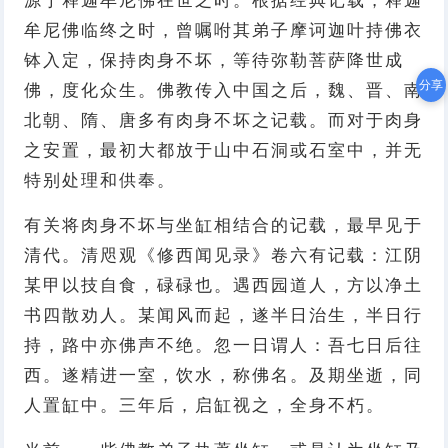
源于释迦牟尼佛在世之时。根据经典记载，释迦
牟尼佛临终之时，曾嘱咐其弟子摩诃迦叶持佛衣
钵入定，保持肉身不坏，等待弥勒菩萨降世成
分享
佛，度化众生。佛教传入中国之后，魏、晋、南
北朝、隋、唐多有肉身不坏之记载。而对于肉身
之安置，最初大都放于山中石洞或石室中，并无
特别处理和供奉。
有关将肉身不坏与坐缸相结合的记载，最早见于
清代。清咫观《修西闻见录》卷六有记载：江阴
某甲以技自食，碌碌也。遇西园道人，方以净土
书四散劝人。某闻风而起，遂半日治生，半日行
持，路中亦佛声不绝。忽一日谓人：吾七日后往
西。遂精进一室，饮水，称佛名。及期坐逝，同
人置缸中。三年后，启缸视之，全身不朽。