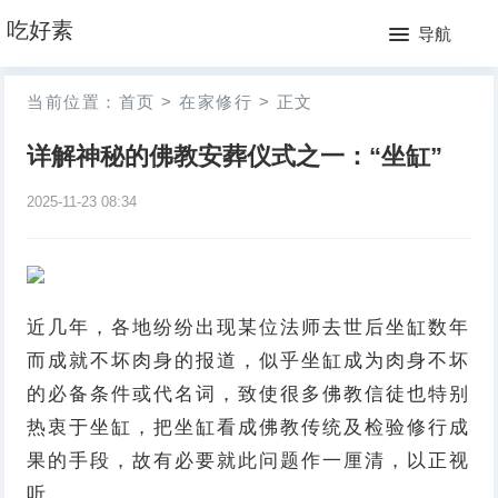
网
吃好素
导航
站
月
当前位置：
首页
>
在家修行
>
正文
首
排
详解神秘的佛教安葬仪式之一：“坐缸”
页
行
2025-11-23 08:34
榜
近几年，各地纷纷出现某位法师去世后坐缸数年
而成就不坏肉身的报道，似乎坐缸成为肉身不坏
的必备条件或代名词，致使很多佛教信徒也特别
热衷于坐缸，把坐缸看成佛教传统及检验修行成
果的手段，故有必要就此问题作一厘清，以正视
听。