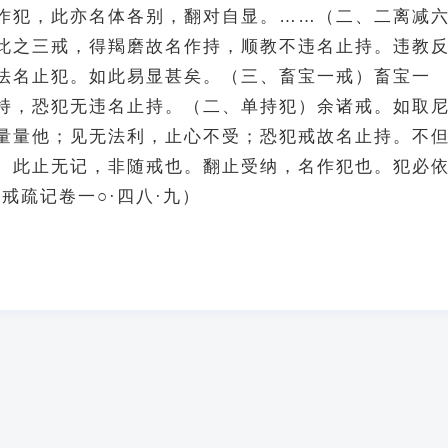
作犯，此亦名体各别，翻对自显。……（二、二离减
此之三戒，得羯磨故名作持，顺教不违名止持。违教
法名止犯。如此易显甚矣。（三、畜宝一戒）畜宝一
持，恐犯无违名止持。（二、单持犯）余诸戒。如取
量量他；见无法利，止心不受；恐犯戒故名止持。不
。此止无记，非随戒也。翻止受纳，名作犯也。犯必
戒疏记卷一○·四八·九）