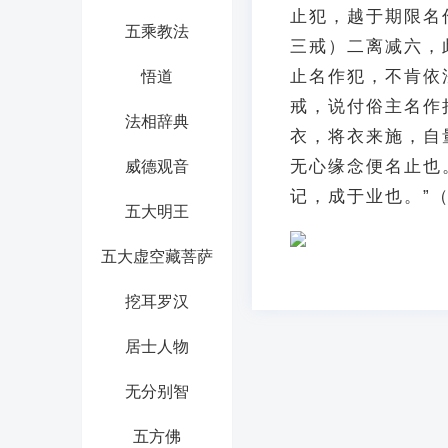
止犯，越于期限名
五乘教法
三戒）二离减六，
止名作犯，不肯依
悟道
戒，说付俗主名作
法相辞典
衣，将衣来施，自
无心缘念便名止也
威德观音
记，成于业也。”（
五大明王
五大虚空藏菩萨
挖耳罗汉
居士人物
无分别智
五方佛