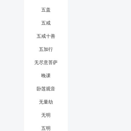
五盖
五戒
五戒十善
五加行
无尽意菩萨
晚课
卧莲观音
无量劫
无明
五明