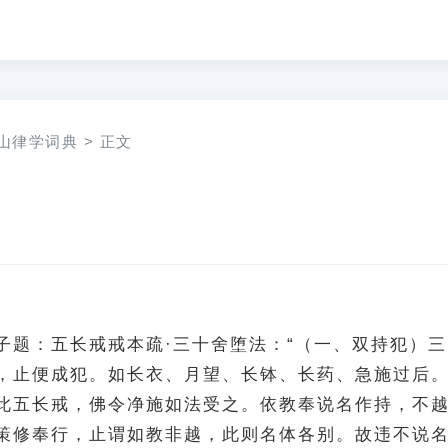
山律学词典
>
正文
子题：五长戒戒本疏·三十舍堕法：“（一、双持犯）三
，止便成犯。如长衣、月望、长钵、长药、急施过后
此五长戒，佛令净施如法受之。依教奉说名作持，不
策修奉行，止谓如教非越，此则名体各别。故违不说