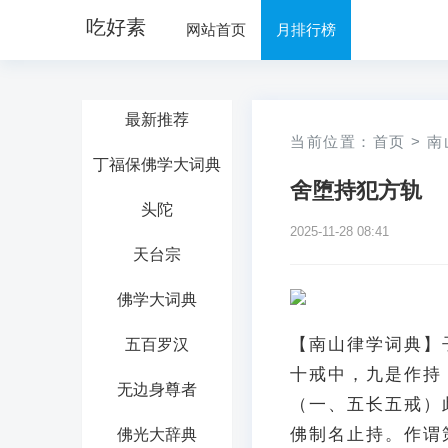
吃好素
网站首页
月排行榜
最新推荐
当前位置：
首页
>
南
丁福保佛学大词典
舍堕持犯方轨
头陀
2025-11-28 08:41
天台宗
佛学大词典
【南山律学词典】
五百罗汉
十戒中，九是作持
无边身尊者
（一、五长五戒）
佛制名止持。作谓
佛光大辞典