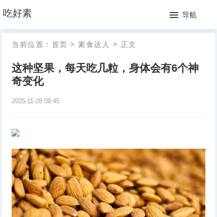
网
吃好素
导航
站
月
当前位置：
首页
>
素食达人
>
正文
首
排
这种坚果，每天吃几粒，身体会有6个神
页
行
奇变化
榜
2025-11-28 09:45