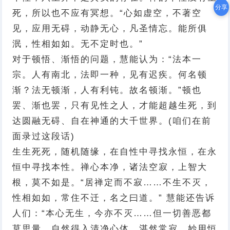
分享
死，所以也不应有冥想。“心如虚空，不著空
见，应用无碍，动静无心，凡圣情忘。能所俱
泯，性相如如。无不定时也。”
对于顿悟、渐悟的问题，慧能认为：“法本一
宗。人有南北，法即一种，见有迟疾。何名顿
渐？法无顿渐，人有利钝。故名顿渐。”顿也
罢、渐也罢，只有见性之人，才能超越生死，到
达圆融无碍、自在神通的大千世界。(咱们在前
面录过这段话)
生生死死，随机随缘，在自性中寻找永恒，在永
恒中寻找本性。禅心本净，诸法空寂，上智大
根，莫不如是。“居禅定而不寂……不生不灭，
性相如如，常住不迁，名之曰道。” 慧能还告诉
人们：“本心无生，今亦不灭……但一切善恶都
莫思量，自然得入清净心体，湛然常寂，妙用恒