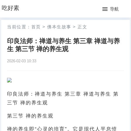
网
吃好素
导航
站
月
当前位置：
首页
>
佛本生故事
>
正文
首
排
印良法师：禅道与养生 第三章 禅道与养
页
行
生 第三节 禅的养生观
榜
2026-02-03 10:33
印良法师：禅道与养生 第三章 禅道与养生 第
三节 禅的养生观
第三节 禅的养生观
禅的养生即“心灵的培育”。它是现代人平息愤