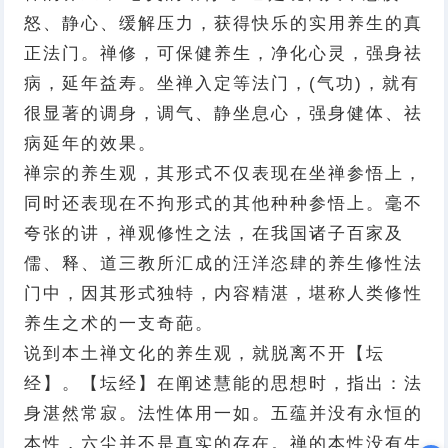
怒、静心、缓解压力，获得快乐的实用养生的真
正法门。禅修，可保健养生，净化心灵，强身祛
病，延年益寿。坐禅入定等法门，(气功)，就有
很显著的调身，调气、静坐息心，强身健体、祛
病延年的效果。
禅宗的养生观，其形式不仅表现在坐禅参悟上，
同时还表现在不拘形式的其他种种参悟上。毫不
夸张的讲，禅观修性之法，在我国诸子百家及
儒、释、道三教所汇成的汪洋恣肆的养生修性法
门中，因其形式独特，内容精湛，堪称人类修性
养生之术的一支奇葩。
说到本土禅文化的养生观，就脱离不开【坛
经】。【坛经】在阐述慧能的思想时，指出：法
身湛然常寂。法性体用一如。五蕴并没有永恒的
本性，六尘并不是真实的存在。禅的本性没有生