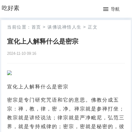
网
吃好素
导航
站
月
当前位置：
首页
>
谈佛说禅悟人生
>
正文
首
排
宣化上人解释什么是密宗
页
行
2024-11-10 09:16
榜
宣化上人解释什么是密宗
密宗是专门研究咒语和它的意思。佛教分成五
宗：禅，教，律，密，净。禅宗就是参禅打坐；
教宗就是讲经说法；律宗就是严净毗尼，弘范三
界，就是专持戒律的；密宗，密就是秘密的，彼