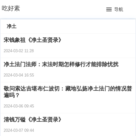
网
吃好素
导航
站
月
净土
首
排
宋钱象祖《净土圣贤录》
页
行
2024-03-02 11:28
榜
净土法门法师：末法时期怎样修行才能排除忧扰
2024-03-04 16:55
敬问索达吉堪布仁波切：藏地弘扬净土法门的情况普
遍吗？
2024-03-06 09:45
清钱万镒《净土圣贤录》
2024-03-07 09:44