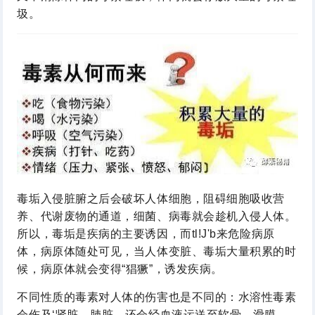
圾。
毒垢入侵脏腑之后会破坏人体细胞，阻碍细胞吸收营
养、代谢废物的通道，细菌、病毒就会趁机入侵人体。
所以，毒垢是疾病的主要诱因，而tl!J'b来危险病原
体，病原体随处可见，当人体变脏、毒垢大量积累的时
候，病原体就会变得“猖獗”，诱发疾病。
不同性质的毒素对人体的伤害也是不同的：水溶性毒素
会伤及‘肾脏、肺脏，还会经血液运送至软骨、滑膜、