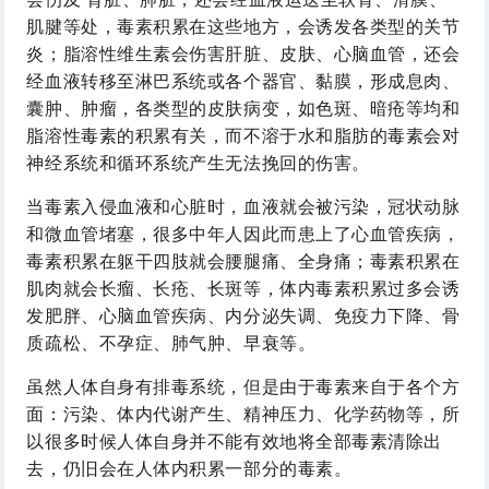
肌腱等处，毒素积累在这些地方，会诱发各类型的关节
炎；脂溶性维生素会伤害肝脏、皮肤、心脑血管，还会
经血液转移至淋巴系统或各个器官、黏膜，形成息肉、
囊肿、肿瘤，各类型的皮肤病变，如色斑、暗疮等均和
脂溶性毒素的积累有关，而不溶于水和脂肪的毒素会对
神经系统和循环系统产生无法挽回的伤害。
当毒素入侵血液和心脏时，血液就会被污染，冠状动脉
和微血管堵塞，很多中年人因此而患上了心血管疾病，
毒素积累在躯干四肢就会腰腿痛、全身痛；毒素积累在
肌肉就会长瘤、长疮、长斑等，体内毒素积累过多会诱
发肥胖、心脑血管疾病、内分泌失调、免疫力下降、骨
质疏松、不孕症、肺气肿、早衰等。
虽然人体自身有排毒系统，但是由于毒素来自于各个方
面：污染、体内代谢产生、精神压力、化学药物等，所
以很多时候人体自身并不能有效地将全部毒素清除出
去，仍旧会在人体内积累一部分的毒素。