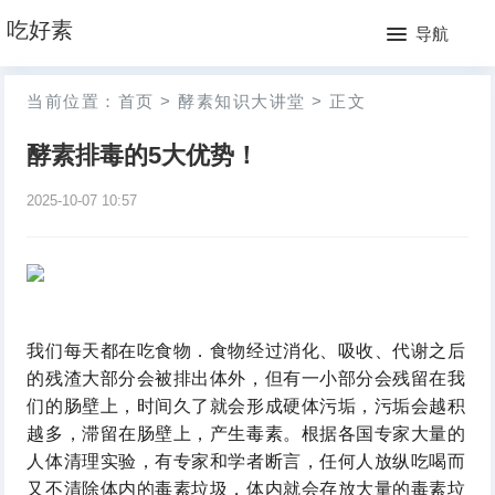
网
吃好素
导航
站
月
当前位置：
首页
>
酵素知识大讲堂
>
正文
首
排
酵素排毒的5大优势！
页
行
2025-10-07 10:57
榜
我们每天都在吃食物．食物经过消化、吸收、代谢之后
的残渣大部分会被排出体外，但有一小部分会残留在我
们的肠壁上，时间久了就会形成硬体污垢，污垢会越积
越多，滞留在肠壁上，产生毒素。根据各国专家大量的
人体清理实验，有专家和学者断言，任何人放纵吃喝而
又不清除体内的毒素垃圾，体内就会存放大量的毒素垃