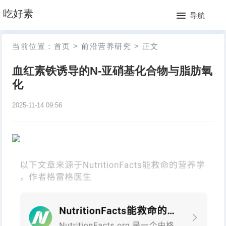
网
吃好素
导航
站
月
当前位置：
首页
>
前沿营养研究
>
正文
首
排
血红素铁诱导的N-亚硝基化合物与脂肪氧
页
行
化
榜
2025-11-14 09:56