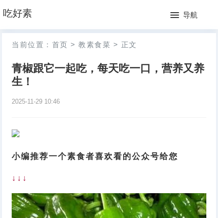
网
吃好素
导航
站
月
当前位置：
首页
>
教素食菜
>
正文
首
排
青椒跟它一起吃，每天吃一口，营养又养
页
行
生！
榜
2025-11-29 10:46
小编推荐一个素食者喜欢看的公众号给您
↓↓↓