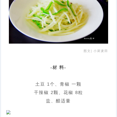
图文| 小厨麦田
-材 料-
土豆 1个、青椒 一颗
干辣椒 2颗、花椒 8粒
盐、醋适量