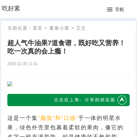
网
吃好素
导航
站
月
当前位置：
首页
>
素食小家
>
正文
首
排
超人气牛油果7道食谱，既好吃又营养！
页
行
吃一次真的会上瘾！
榜
2025-12-30 11:01
这是一个集
“颜值”和“口感”
于一体的明星水
果，绿色外壳里包裹着柔软的果肉，像它的
名字一样充满脂肪，却是健康的不饱和脂