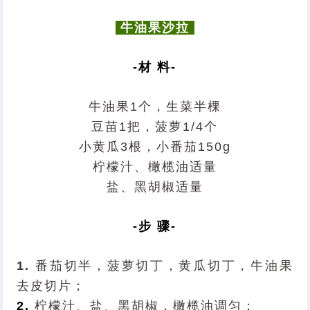
牛油果沙拉
-材 料-
牛油果1个，生菜半棵
豆苗1把，菠萝1/4个
小黄瓜3根，小番茄150g
柠檬汁、橄榄油适量
盐、黑胡椒适量
-步 骤-
1.
番茄切半，菠萝切丁，黄瓜切丁，牛油果
去皮切片；
2.
柠檬汁、盐、黑胡椒，橄榄油调匀；