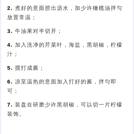
2.
煮好的意面捞出沥水，加少许橄榄油拌匀
放置常温；
3.
牛油果对半切开；
4.
加入洗净的芹菜叶，海盐，黑胡椒，柠檬
汁；
5.
搅打成酱；
6.
凉至温热的意面加入打好的酱，拌匀即
可；
7.
装盘在研磨少许黑胡椒，可以切一片柠檬
装饰。