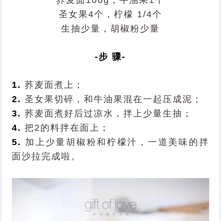
荞麦面100g，牛油果1个
圣女果4个，柠檬 1/4个
生抽少量，胡椒粉少量
-步 骤-
1.
荞麦面煮上；
2.
圣女果切碎，和牛油果混在一起压成泥；
3.
荞麦面煮好后过凉水，拌上少量生抽；
4.
把2的料拌在面上；
5.
加上少量胡椒粉和柠檬汁，一道美味的拌
面沙拉完成啦。