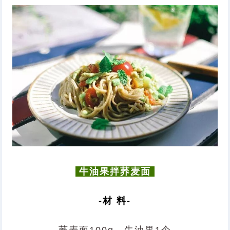
牛油果拌荞麦面
-材 料-