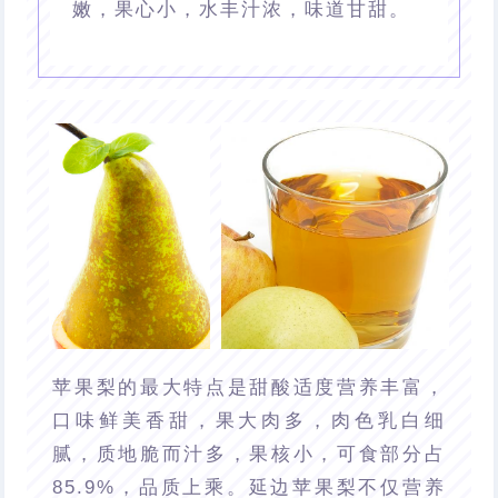
嫩，果心小，水丰汁浓，味道甘甜。
苹果梨的最大特点是甜酸适度营养丰富，
口味鲜美香甜，果大肉多，肉色乳白细
腻，质地脆而汁多，果核小，可食部分占
85.9%，品质上乘。延边苹果梨不仅营养