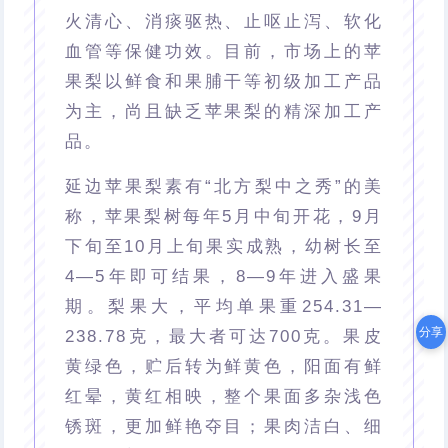
火清心、消痰驱热、止呕止泻、软化
血管等保健功效。目前，市场上的苹
果梨以鲜食和果脯干等初级加工产品
为主，尚且缺乏苹果梨的精深加工产
品。
延边苹果梨素有“北方梨中之秀”的美
称，苹果梨树每年5月中旬开花，9月
下旬至10月上旬果实成熟，幼树长至
4—5年即可结果，8—9年进入盛果
期。梨果大，平均单果重254.31—
分享
238.78克，最大者可达700克。果皮
黄绿色，贮后转为鲜黄色，阳面有鲜
红晕，黄红相映，整个果面多杂浅色
锈斑，更加鲜艳夺目；果肉洁白、细