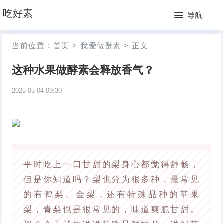
网
吃好素
导航
站
月
当前位置：
首页
>
我爱做酵素
>
正文
首
排
这种水果做酵素会释放香气？
页
行
2025-05-04 09:30
榜
平时吃上一口甘甜的梨身心都觉得舒畅，
但是你知道吗？梨也分为很多种，最常见
的有鸭梨、金梨，还有特殊品种的苹果
梨，青梨也是很常见的，味道爽脆甘甜。