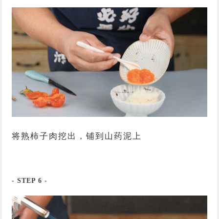
将熟柿子肉挖出，铺到山药泥上
- STEP
6
-