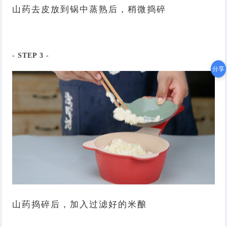
山药去皮放到锅中蒸熟后，稍微捣碎
- STEP
3
-
分享
山药捣碎后，加入过滤好的米酿