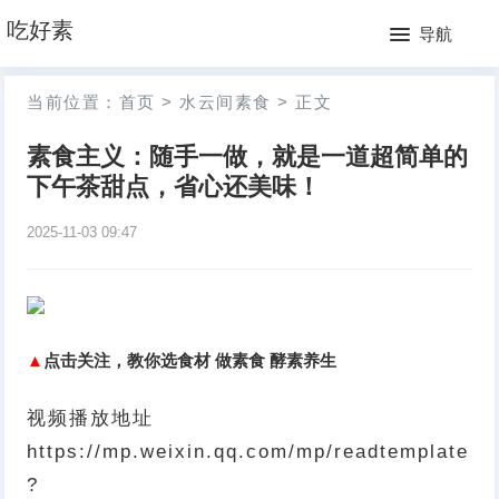
网
吃好素
导航
站
月
当前位置：
首页
>
水云间素食
>
正文
首
排
素食主义：随手一做，就是一道超简单的
页
行
下午茶甜点，省心还美味！
榜
2025-11-03 09:47
▲
点击关注，教你选食材 做素食 酵素养生
视频播放地址
https://mp.weixin.qq.com/mp/readtemplate
?