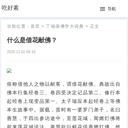
网
吃好素
导航
站
月
当前位置：
首页
>
丁福保佛学大词典
>
正文
首
排
什么是借花献佛？
页
行
2025-12-02 09:18
榜
俗称借他人之物以献客，谓借花献佛。典故出自
佛本行集经卷三、卷四受决定记品第二、修行本
起经卷上现变品第一、太子瑞应本起经卷上等佛
本生故事中。据载，昔时有一婆罗门弟子，名曰
善慧，于四出参访途中，至莲花城，闻燃灯佛将
前来莲花城说法。善慧欲以鲜花供养燃灯佛，然