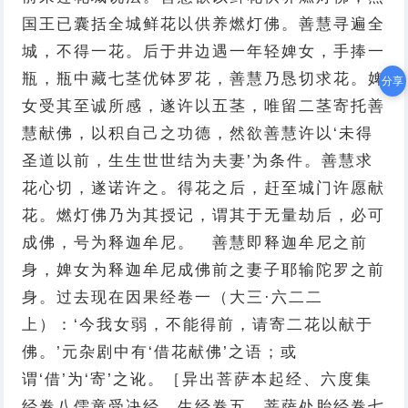
国王已囊括全城鲜花以供养燃灯佛。善慧寻遍全
城，不得一花。后于井边遇一年轻婢女，手捧一
瓶，瓶中藏七茎优钵罗花，善慧乃恳切求花。婢
分享
女受其至诚所感，遂许以五茎，唯留二茎寄托善
慧献佛，以积自己之功德，然欲善慧许以‘未得
圣道以前，生生世世结为夫妻’为条件。善慧求
花心切，遂诺许之。得花之后，赶至城门许愿献
花。燃灯佛乃为其授记，谓其于无量劫后，必可
成佛，号为释迦牟尼。 善慧即释迦牟尼之前
身，婢女为释迦牟尼成佛前之妻子耶输陀罗之前
身。过去现在因果经卷一（大三·六二二
上）：‘今我女弱，不能得前，请寄二花以献于
佛。’元杂剧中有‘借花献佛’之语；或
谓‘借’为‘寄’之讹。［异出菩萨本起经、六度集
经卷八儒童受决经、生经卷五、菩萨处胎经卷七